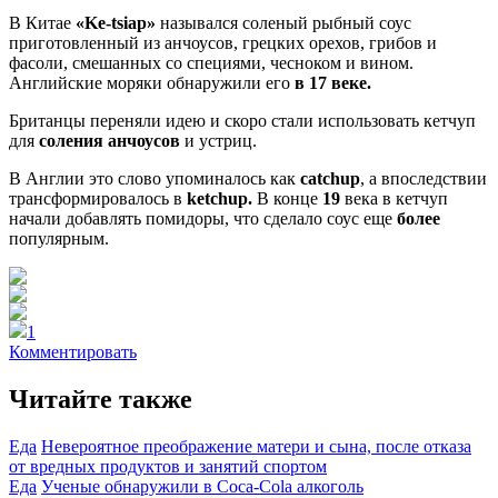
В Китае
«Ke-tsiap»
назывался соленый рыбный соус
приготовленный из анчоусов, грецких орехов, грибов и
фасоли, смешанных со специями, чесноком и вином.
Английские моряки обнаружили его
в 17 веке.
Британцы переняли идею и скоро стали использовать кетчуп
для
соления анчоусов
и устриц.
В Англии это слово упоминалось как
catchup
, а впоследствии
трансформировалось в
ketchup.
В конце
19
века в кетчуп
начали добавлять помидоры, что сделало соус еще
более
популярным.
1
Комментировать
Читайте также
Еда
Невероятное преображение матери и сына, после отказа
от вредных продуктов и занятий спортом
Еда
Ученые обнаружили в Coca-Cola алкоголь