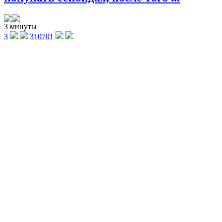
3 минуты
3
310701