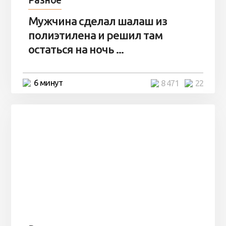
Разное
Мужчина сделал шалаш из
полиэтилена и решил там
остаться на ночь ...
6 минут
8 471
22