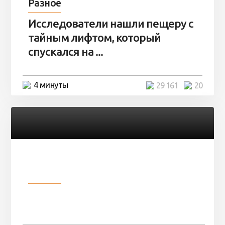
Разное
Исследователи нашли пещеру с
тайным лифтом, который
спускался на ...
4 минуты
29 161
20
Разное
Девушка показала свои фото, но
никто так и не смог угадать ...