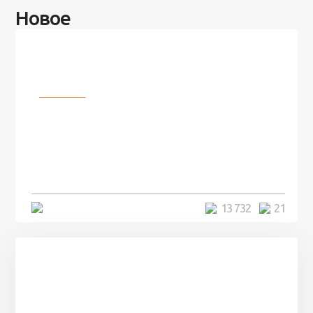
Новое
Разное
100 лет назад на этом острове
посреди моря забыли 100
человек и вернулись туда спустя
7 лет
5 минут
13 732
21