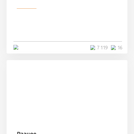
Разное
Парни нашли в лесу
заброшенный вагон и решили
остаться там на ...
4 минуты
7 119
16