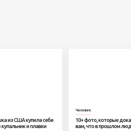
Человек
ка из США купила себе
10+ фото, которые док
 купальник и плавки
вам, что в прошлом лю