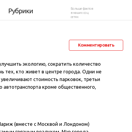
втомобилей
Больше фактов
Рубрики
в наших соц.
сетях
20 января 2019 в 14:50
4 615
0
Комментировать
 улучшить экологию, сократить количество
ь тех, кто живет в центре города.
Одни не
 увеличивают стоимость парковок, третьи
о автотранспорта кроме общественного,
Париж (вместе с Москвой и Лондоном)
 самым грязным воздухом. Мэр города