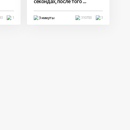
секондах, после того ...
33
1
310700
3
3 минуты