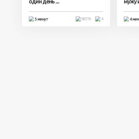
один день ...
мужу и 
88776
4
5 минут
4 ми