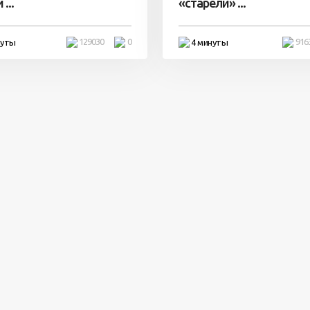
...
«старели» ...
129030
0
916
нуты
4 минуты