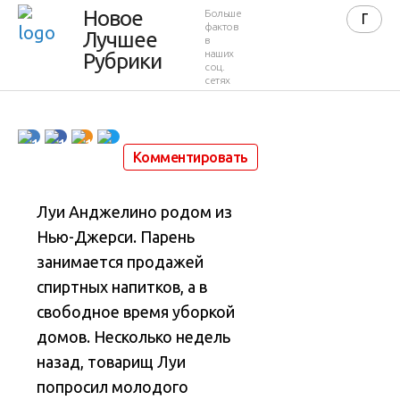
Новое
Больше
еще раз
фактов
Лучшее
в
наших
Рубрики
соц.
сетях
5 441
1
4 минуты
31 июля 2021 в 21:56
1
1
1
Комментировать
Луи Анджелино родом из
Нью-Джерси. Парень
занимается продажей
спиртных напитков, а в
свободное время уборкой
домов. Несколько недель
назад, товарищ Луи
попросил молодого