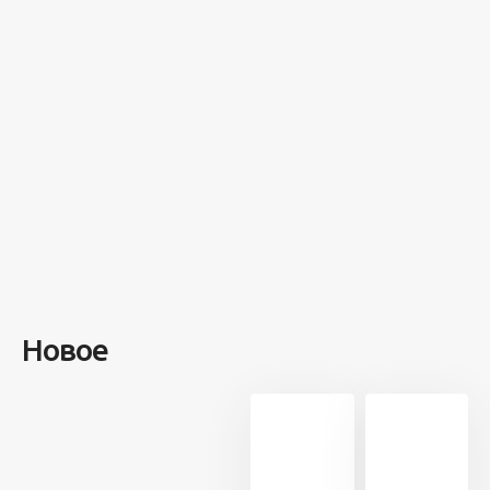
на этом
острове
посреди моря
забыли 100
человек и
вернулись
туда спустя 7
лет
Новое
13 707
21
5 минут