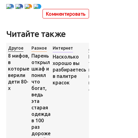
1
1
1
Комментировать
Читайте также
Другое
Разное
Интернет
Другое
Парень
8 мифов,
Ночью кто-
Насколько
открыл
в
то
хорошо вы
шкаф и
которые
перевернул
разбираетесь
понял
верили
все машины
в палитре
что
дети 80-
на
красок
богат,
х
автостоянке
ведь
эта
старая
одежда
в 100
раз
дороже