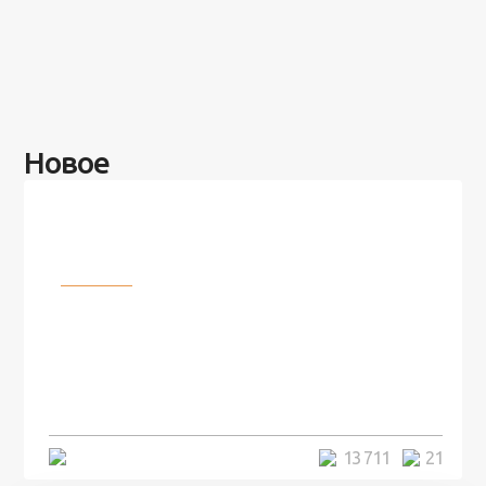
Новое
Разное
100 лет назад на этом острове
посреди моря забыли 100
человек и вернулись туда спустя
7 лет
5 минут
13 711
21