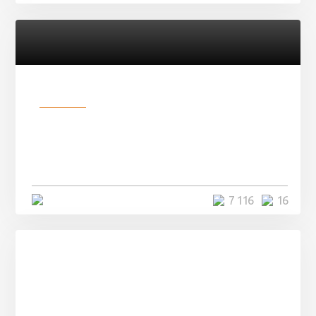
Разное
Парни нашли в лесу
заброшенный вагон и решили
остаться там на ...
4 минуты
7 116
16