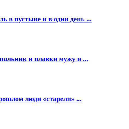
ь в пустыне и в один день ...
альник и плавки мужу и ...
рошлом люди «старели» ...