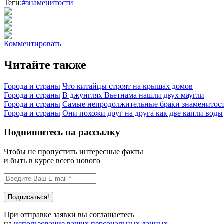
Теги:
#знаменитости
Комментировать
Читайте также
Города и страны
Что китайцы строят на крышах домов
Города и страны
В джунглях Вьетнама нашли двух маугли
Города и страны
Самые непродолжительные браки знаменитос
Города и страны
Они похожи друг на друга как две капли воды
Подпишитесь на рассылку
Чтобы не пропустить интересные факты
и быть в курсе всего нового
При отправке заявки вы соглашаетесь
на
использование ваших персональных данных