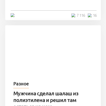
остаться там на ...
4 минуты
7 116
16
Разное
Мужчина сделал шалаш из
полиэтилена и решил там