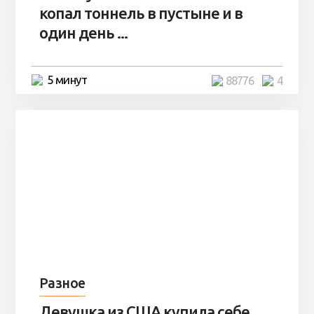
копал тоннель в пустыне и в
один день ...
5 минут
88776
4
Разное
Девушка из США купила себе