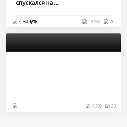
спускался на ...
4 минуты
29 158
20
Разное
Девушка показала свои фото, но
никто так и не смог угадать ...
4 минуты
4 592
20