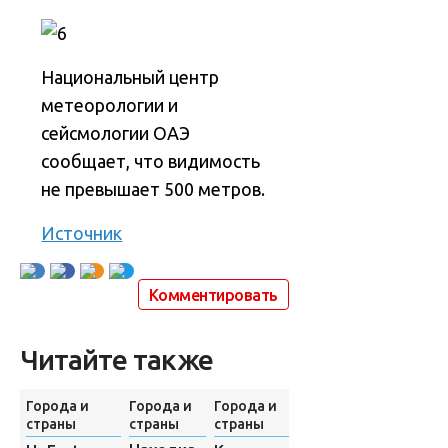
Национальный центр
метеорологии и
сейсмологии ОАЭ
сообщает, что видимость
не превышает 500 метров.
Источник
Комментировать
Читайте также
Города и
Города и
Города и
страны
страны
страны
Города и страны