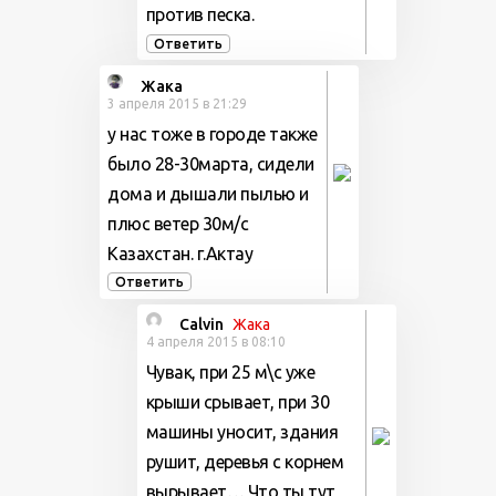
против песка.
Ответить
Жака
3 апреля 2015 в 21:29
у нас тоже в городе также
было 28-30марта, сидели
дома и дышали пылью и
плюс ветер 30м/с
Казахстан. г.Актау
Ответить
Calvin
Жака
4 апреля 2015 в 08:10
Чувак, при 25 м\с уже
крыши срывает, при 30
машины уносит, здания
рушит, деревья с корнем
вырывает… Что ты тут