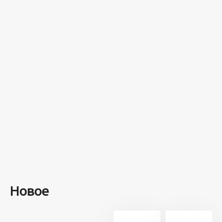
Разное
100 лет назад
на этом
острове
посреди моря
забыли 100
человек и
вернулись
туда спустя 7
лет
Новое
13 715
21
5 минут