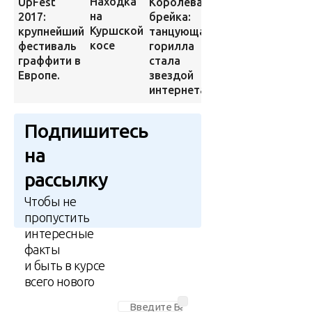
Находка
Королева
UpFest
Жутко
на
брейка:
2017:
неудобная
Куршской
танцующая
крупнейший
обувь
косе
горилла
фестиваль
средневековых
стала
граффити в
женщин
звездой
Европе.
интернета
Подпишитесь
на
рассылку
Чтобы не
пропустить
интересные
факты
и быть в курсе
всего нового