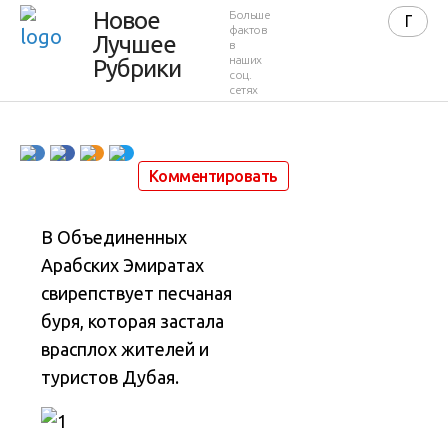
парализовала
Новое
Больше
фактов
Лучшее
в
город
наших
Рубрики
соц.
сетях
3 апреля 2015 в 19:46
19 001
9
Комментировать
В Объединенных
Арабских Эмиратах
свирепствует песчаная
буря, которая застала
врасплох жителей и
туристов Дубая
.