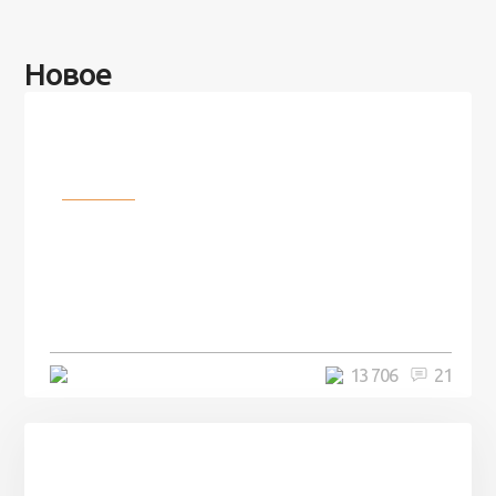
Новое
Разное
100 лет назад на этом острове
посреди моря забыли 100
человек и вернулись туда спустя
7 лет
5 минут
13 706
21