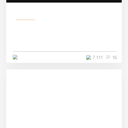
Разное
Парни нашли в лесу
заброшенный вагон и решили
остаться там на ...
4 минуты
7 111
16