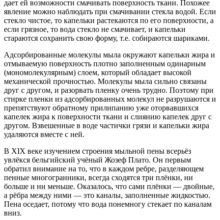
дает ей возможности смачивать поверхность ткани. Похожее
явление можно наблюдать при смачивании стекла водой. Если
стекло чистое, то капельки растекаются по его поверхности, а
если грязное, то вода стекло не смачивает, и капельки
стараются сохранить свою форму, т.е. собираются шариками.
Адсорбированные молекулы мыла окружают капельки жира и
отмываемую поверхность плотно заполненным одинарным
(мономолекулярным) слоем, который обладает высокой
механической прочностью. Молекулы мыла сильно связаны
друг с другом, и разорвать пленку очень трудно. Поэтому при
стирке пленки из адсорбированных молекул не разрушаются и
препятствуют обратному прилипанию уже оторвавшихся
капелек жира к поверхности ткани и слиянию капелек друг с
другом. Взвешенные в воде частички грязи и капельки жира
удаляются вместе с ней.
В XIX веке изучением строения мыльной пены всерьёз
увлёкся бельгийский учёный Жозеф Плато. Он первым
обратил внимание на то, что в каждом ребре, разделяющем
пенные многогранники, всегда сходятся три плёнки, ни
больше и ни меньше. Оказалось, что сами плёнки — двойные,
а рёбра между ними — это каналы, заполненные жидкостью.
Пена оседает, потому что вода понемногу стекает по каналам
вниз.