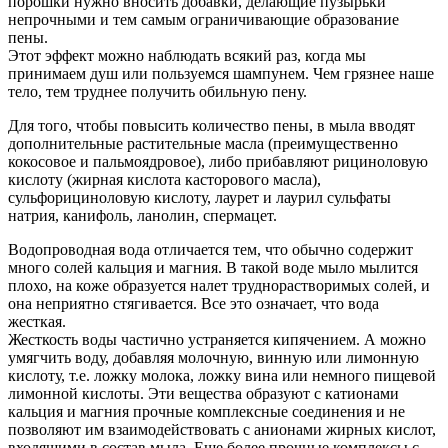
порошки нужно вносить добавки, делающие пузырьки
непрочными и тем самым ограничивающие образование
пены.
Этот эффект можно наблюдать всякий раз, когда мы
принимаем душ или пользуемся шампунем. Чем грязнее наше
тело, тем труднее получить обильную пену.
Для того, чтобы повысить количество пены, в мыла вводят
дополнительные растительные масла (преимущественно
кокосовое и пальмоядровое), либо прибавляют рициноловую
кислоту (жирная кислота касторового масла),
сульфорициноловую кислоту, лаурет и лаурил сульфаты
натрия, канифоль, ланолин, спермацет.
Водопроводная вода отличается тем, что обычно содержит
много солей кальция и магния. В такой воде мыло мылится
плохо, на коже образуется налет труднорастворимых солей, и
она неприятно стягивается. Все это означает, что вода
жесткая.
Жесткость воды частично устраняется кипячением. А можно
умягчить воду, добавляя молочную, винную или лимонную
кислоту, т.е. ложку молока, ложку вина или немного пищевой
лимонной кислоты. Эти вещества образуют с катионами
кальция и магния прочные комплексные соединения и не
позволяют им взаимодействовать с анионами жирных кислот,
входящими в состав мыла. Еще более прочные комплексы с