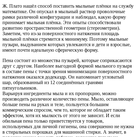
Ж. Плато нашёл способ поставить мыльные плёнки на службу
математике. Он опускал в мыльный раствор проволочные
рамки различной конфигурации и наблюдал, какую форму
принимает мыльная плёнка. Эти опыты способствовали
развитию пространственной геометрии (стереометрии).
Заметим, что из-за поверхностного натяжения площадь
мыльной плёнки стремится к минимуму. Поэтому мыльные
пузыри, выдуванием которых увлекаются и дети и взрослые,
имеют почти идеальную сферическую форму.
Пена состоит из множества пузырей, которые соприкасаются
друг с другом. Наиболее выгодной формой мыльного пузыря
в составе пены с точки зрения минимизации поверхностного
натяжения оказался додекаэдр. Он напоминает угловатый
шар, образованный из 12 соединённых гранями
пятиугольников.
Варьируя ингредиенты мыла и их пропорцию, можно
производить различное количество пены. Мыло, оставляющее
больше пены на руках и теле, пользуется большим
коммерческим спросом, чем то, которое не обладает таким
эффектом, хотя их мылкость от этого не зависит. И если
обильная пена только приветствуется у товаров,
используемых для личной гигиены, она совершенно не нужна
в стиральных порошках для машинной стирки. А значит, в