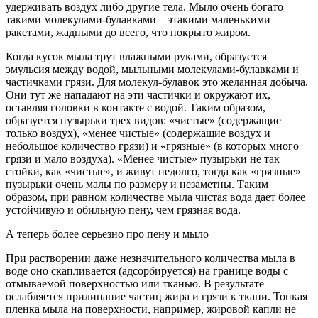
удерживать воздух либо другие тела. Мыло очень богато
такими молекулами-булавками – этакими маленькими
ракетами, жадными до всего, что покрыто жиром.
Когда кусок мыла трут влажными руками, образуется
эмульсия между водой, мыльными молекулами-булавками и
частичками грязи. Для молекул-булавок это желанная добыча.
Они тут же нападают на эти частички и окружают их,
оставляя головки в контакте с водой. Таким образом,
образуется пузырьки трех видов: «чистые» (содержащие
только воздух), «менее чистые» (содержащие воздух и
небольшое количество грязи) и «грязные» (в которых много
грязи и мало воздуха). «Менее чистые» пузырьки не так
стойки, как «чистые», и живут недолго, тогда как «грязные»
пузырьки очень малы по размеру и незаметны. Таким
образом, при равном количестве мыла чистая вода дает более
устойчивую и обильную пену, чем грязная вода.
А теперь более серьезно про пену и мыло
При растворении даже незначительного количества мыла в
воде оно скапливается (адсорбируется) на границе воды с
отмываемой поверхностью или тканью. В результате
ослабляется прилипание частиц жира и грязи к ткани. Тонкая
пленка мыла на поверхности, например, жировой капли не