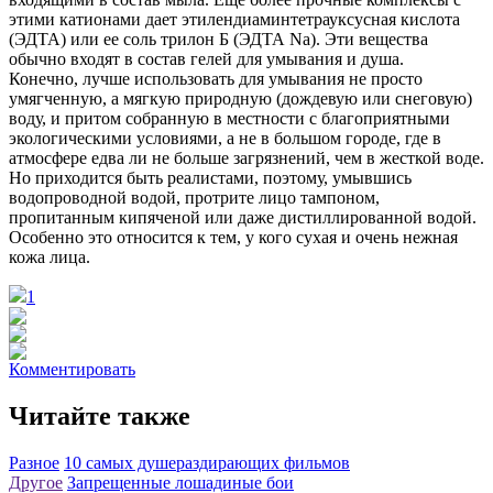
этими катионами дает этилендиаминтетрауксусная кислота
(ЭДТА) или ее соль трилон Б (ЭДТА Na). Эти вещества
обычно входят в состав гелей для умывания и душа.
Конечно, лучше использовать для умывания не просто
умягченную, а мягкую природную (дождевую или снеговую)
воду, и притом собранную в местности с благоприятными
экологическими условиями, а не в большом городе, где в
атмосфере едва ли не больше загрязнений, чем в жесткой воде.
Но приходится быть реалистами, поэтому, умывшись
водопроводной водой, протрите лицо тампоном,
пропитанным кипяченой или даже дистиллированной водой.
Особенно это относится к тем, у кого сухая и очень нежная
кожа лица.
1
Комментировать
Читайте также
Разное
10 самых душераздирающих фильмов
Другое
Запрещенные лошадиные бои