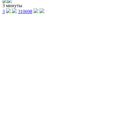
3 минуты
3
310698