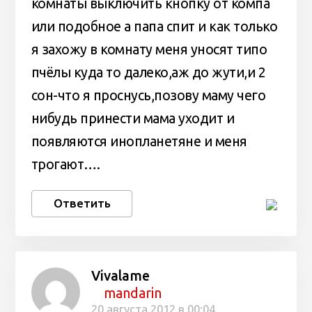
комнаты выключить кнопку от компа
или подобное а папа спит и как только
я захожу в комнату меня уносят типо
пчёлы куда то далеко,аж до жути,и 2
сон-что я проснусь,позову маму чего
нибудь принести мама уходит и
появляются инопланетяне и меня
трогают….
Ответить
Vivalame
mandarin
20 августа 2012 в 00:04