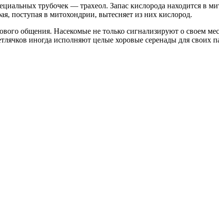
пециальных трубочек — трахеол. Запас кислорода находится в м
рая, поступая в митохондрии, вытесняет из них кислород.
вого общения. Насекомые не только сигнализируют о своем мес
етлячков иногда исполняют целые хоровые серенады для своих п