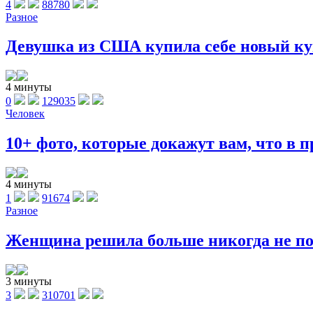
4
88780
Разное
Девушка из США купила себе новый куп
4 минуты
0
129035
Человек
10+ фото, которые докажут вам, что в п
4 минуты
1
91674
Разное
Женщина решила больше никогда не поку
3 минуты
3
310701