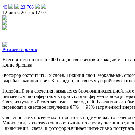
40
23 766
12 июня 2012 в 12:07
Комментировать
Всего известно около 2000 видов светлячков и каждый из них
конце брюшка.
Фотофор состоит из 3-х слоев. Нижний слой, зеркальный, спос
вырабатывающие свет. Как видно, по своему устройству фото
Подобный вид свечения называется биолюминисценцией, котора
пигментом люциферином в присутствии фермента лоюцифера
Свет, излучаемый светлячками — холодный. В отличие от обычн
переводят в световое излучение 87% — 98% затраченной энерг
Свечение этих насекомых относится к видимой желто-зеленой ч
Многие виды светлячков в состоянии по своему желанию умень
«включении» света, в фотофор начинает интенсивно поступать 