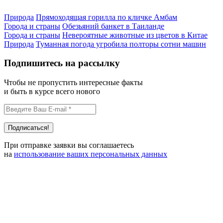
Природа
Прямоходящая горилла по кличке Амбам
Города и страны
Обезьяний банкет в Таиланде
Города и страны
Невероятные животные из цветов в Китае
Природа
Туманная погода угробила полторы сотни машин
Подпишитесь на рассылку
Чтобы не пропустить интересные факты
и быть в курсе всего нового
При отправке заявки вы соглашаетесь
на
использование ваших персональных данных