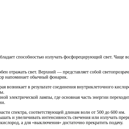
 обладает способностью излучать фосфорецирующий свет. Чаще в
обен отражать свет. Верхний — представляет собой светопрозрач
фор напоминает обычный фонарик.
я возникает в результате соединения внутриклеточного кислор
зы.
ой электрической лампы, где основная часть энергии переходит
ии.
асти спектра, соответствующей длинам волн от 500 до 600 нм.
шать и увеличивать интенсивность свечения или излучать преры
кислород, а для «выключения» достаточно прекратить подачу.