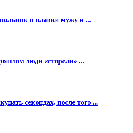
альник и плавки мужу и ...
рошлом люди «старели» ...
пать секондах, после того ...