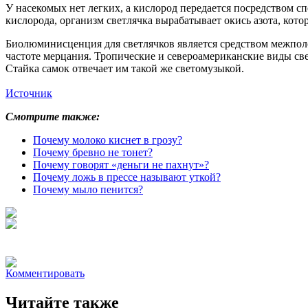
У насекомых нет легких, а кислород передается посредством с
кислорода, организм светлячка вырабатывает окись азота, кото
Биолюминисценция для светлячков является средством межполо
частоте мерцания. Тропические и североамериканские виды св
Стайка самок отвечает им такой же светомузыкой.
Источник
Смотрите также:
Почему молоко киснет в грозу?
Почему бревно не тонет?
Почему говорят «деньги не пахнут»?
Почему ложь в прессе называют уткой?
Почему мыло пенится?
Комментировать
Читайте также