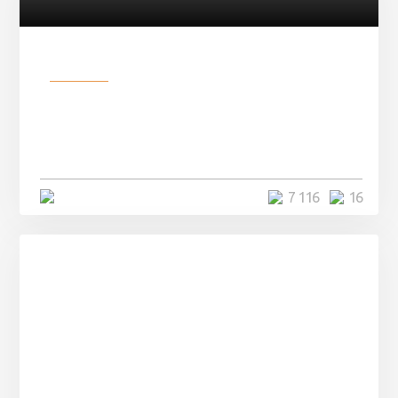
Разное
Парни нашли в лесу
заброшенный вагон и решили
остаться там на ...
4 минуты
7 116
16