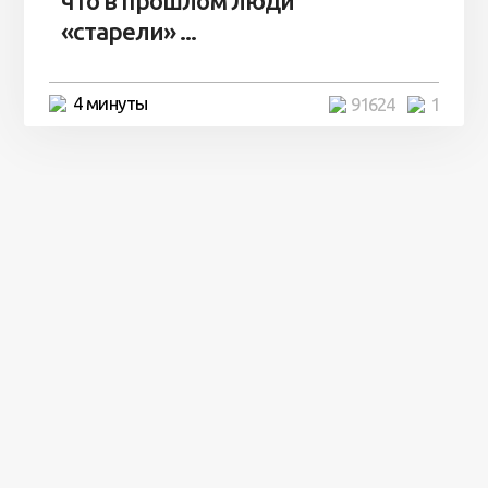
что в прошлом люди
«старели» ...
4 минуты
91624
1