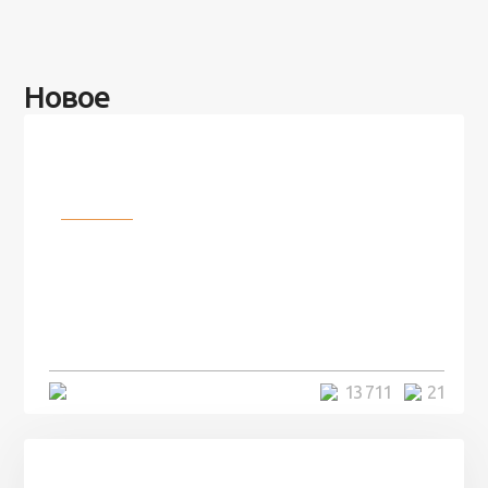
Новое
Разное
100 лет назад на этом острове
посреди моря забыли 100
человек и вернулись туда спустя
7 лет
5 минут
13 711
21