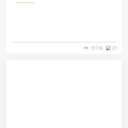
100 лет назад на этом острове
посреди моря забыли 100
человек и вернулись туда спустя
7 лет
5 минут
13 716
21