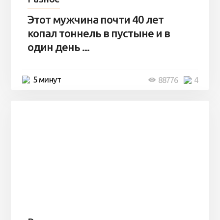
Этот мужчина почти 40 лет
копал тоннель в пустыне и в
один день ...
5 минут
88776
4