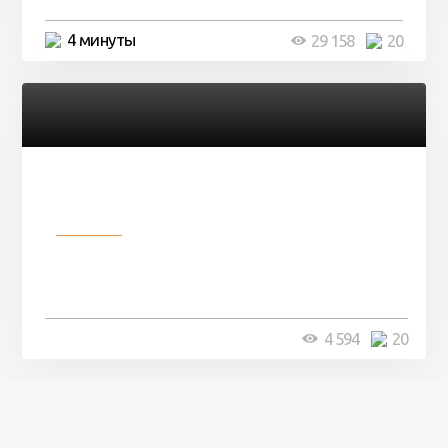
4 минуты
29 158
20
Разное
Девушка показала свои фото, но
никто так и не смог угадать ...
4 минуты
4 594
20