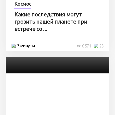
Космос
Какие последствия могут
грозить нашей планете при
встрече со ...
3 минуты
6 571
23
Разное
Парни нашли в лесу
заброшенный вагон и решили
остаться там на ...