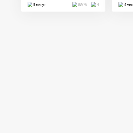
88776
4
5 минут
4 ми