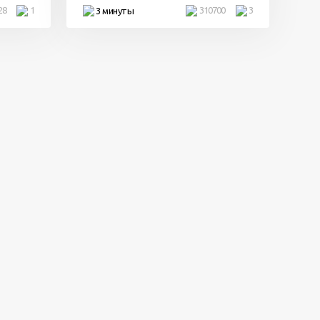
28
1
310700
3
3 минуты