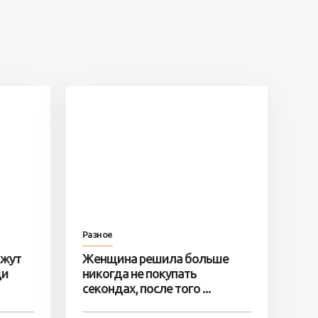
Разное
ажут
Женщина решила больше
ди
никогда не покупать
секондах, после того ...