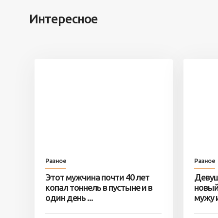
Интересное
Разное
Разное
Этот мужчина почти 40 лет
Девуш
копал тоннель в пустыне и в
новый
один день ...
мужу и 