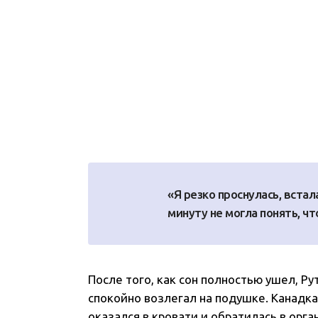
«Я резко проснулась, вста
минуту не могла понять, ч
После того, как сон полностью ушел, Р
спокойно возлегал на подушке. Канадка
оказался в кровати и обратилась в орга