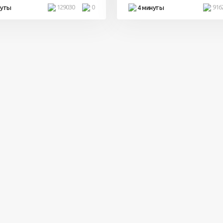
129030
0
916
нуты
4 минуты