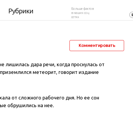
Больше фактов
Рубрики
в наших соц.
сетях
14 октября 2021 в 07:00
1 471
0
Комментировать
е лишилась дара речи, когда проснулась от
у приземлился метеорит, говорит издание
ала от сложного рабочего дня. Но ее сон
ые обрушились на нее.