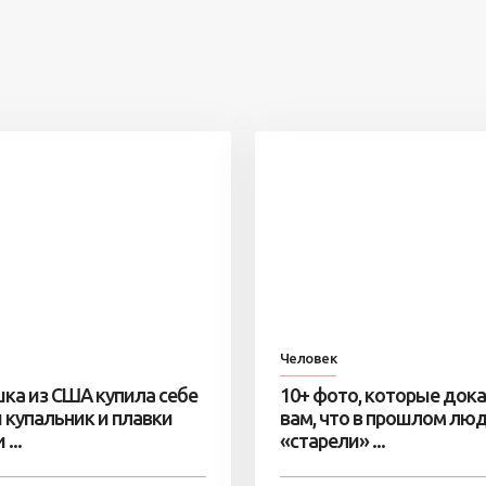
Человек
ка из США купила себе
10+ фото, которые док
 купальник и плавки
вам, что в прошлом лю
...
«старели» ...