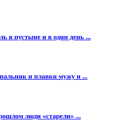
ь в пустыне и в один день ...
альник и плавки мужу и ...
рошлом люди «старели» ...