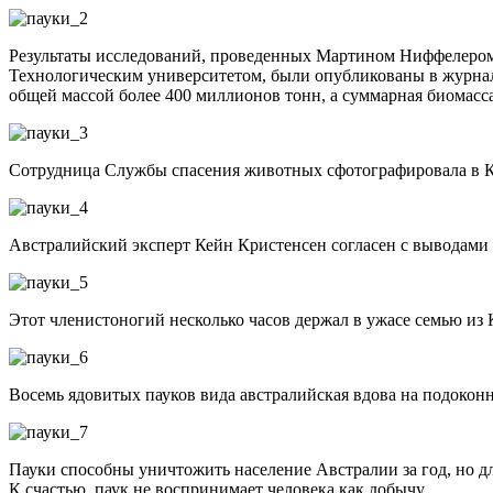
Результаты исследований, проведенных Мартином Ниффелером и
Технологическим университетом, были опубликованы в журнале 
общей массой более 400 миллионов тонн, а суммарная биомасс
Сотрудница Службы спасения животных сфотографировала в К
Австралийский эксперт Кейн Кристенсен согласен с выводами у
Этот членистоногий несколько часов держал в ужасе семью из
Восемь ядовитых пауков вида австралийская вдова на подокон
Пауки способны уничтожить население Австралии за год, но дл
К счастью, паук не воспринимает человека как добычу.