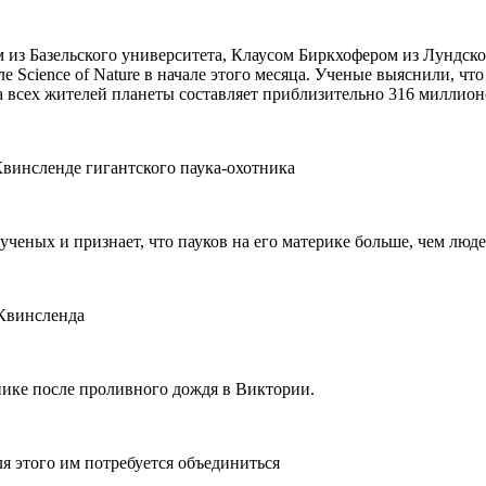
з Базельского университета, Клаусом Биркхофером из Лундског
Science of Nature в начале этого месяца. Ученые выяснили, чт
а всех жителей планеты составляет приблизительно 316 миллион
винсленде гигантского паука-охотника
ченых и признает, что пауков на его материке больше, чем люд
 Квинсленда
нике после проливного дождя в Виктории.
я этого им потребуется объединиться