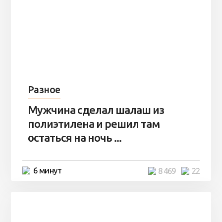
Разное
Мужчина сделал шалаш из
полиэтилена и решил там
остаться на ночь ...
6 минут
8 469
22