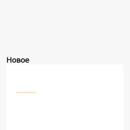
Новое
Разное
100 лет назад на этом острове
посреди моря забыли 100
человек и вернулись туда спустя
7 лет