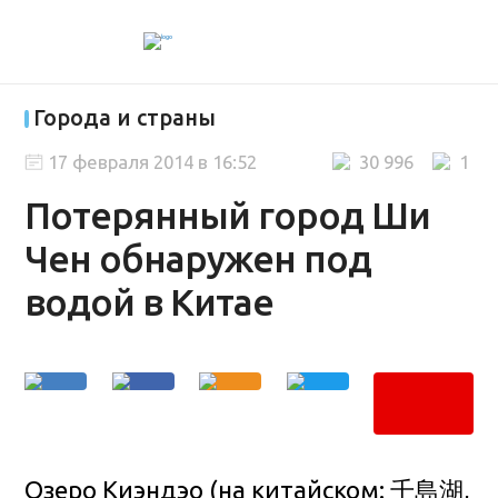
Города и страны
17 февраля 2014 в 16:52
30 996
1
Потерянный город Ши
Чен обнаружен под
водой в Китае
Озеро Киэндэо (на китайском: 千島湖,