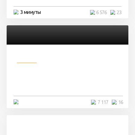
3 минуты
6 576
23
Разное
Парни нашли в лесу
заброшенный вагон и решили
остаться там на ...
4 минуты
7 117
16