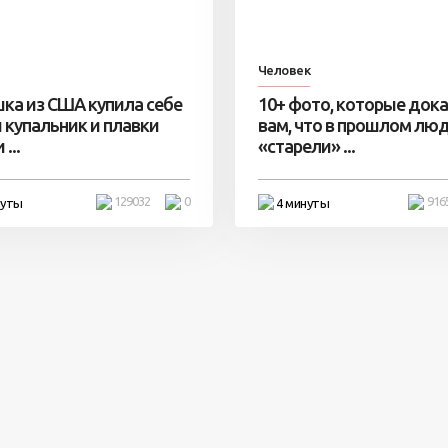
Человек
ка из США купила себе
10+ фото, которые док
 купальник и плавки
вам, что в прошлом лю
...
«старели» ...
129032
0
916
нуты
4 минуты