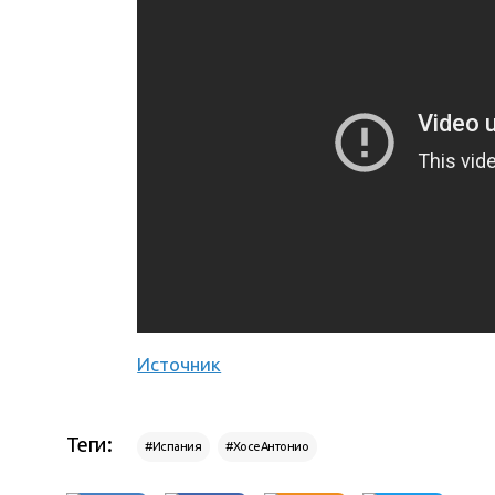
Источник
Теги:
#Испания
#ХосеАнтонио