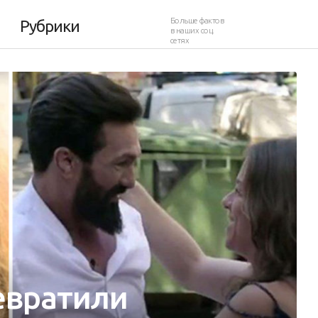
Больше фактов
Рубрики
в наших соц.
сетях
евратили