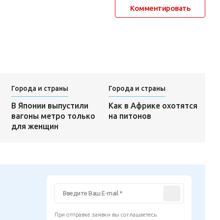
Комментировать
Города и страны
Города и страны
Как в Африке охотятся
В Японии выпустили
на питонов
вагоны метро только
для женщин
При отправке заявки вы соглашаетесь