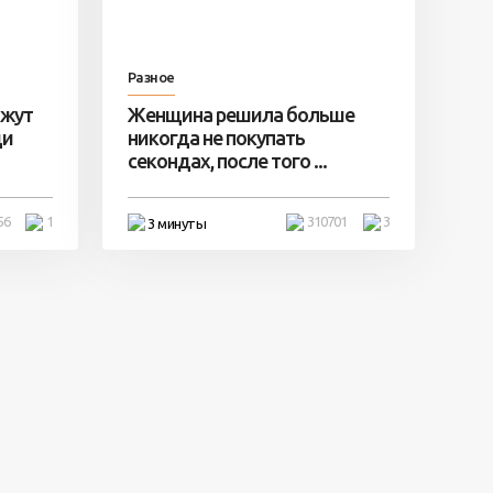
Разное
ажут
Женщина решила больше
ди
никогда не покупать
секондах, после того ...
56
1
310701
3
3 минуты