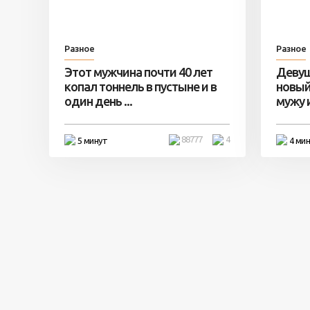
Разное
Разное
Этот мужчина почти 40 лет
Девуш
копал тоннель в пустыне и в
новый
один день ...
мужу и 
88777
4
5 минут
4 ми