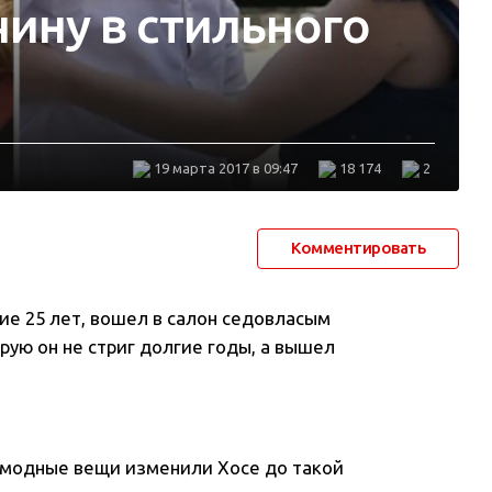
ину в стильного
19 марта 2017 в 09:47
18 174
2
Комментировать
ие 25 лет, вошел в салон седовласым
ую он не стриг долгие годы, а вышел
и модные вещи изменили Хосе до такой