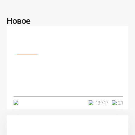
Новое
Разное
100 лет назад на этом острове
посреди моря забыли 100
человек и вернулись туда спустя
7 лет
5 минут
13 717
21