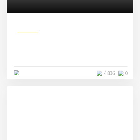
Разное
В сети не могут поверить, что
молодой солдат превратился
в ...
5 минут
4 836
0