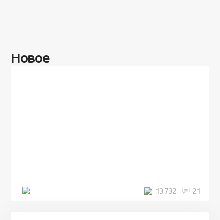
Новое
Разное
100 лет назад на этом острове
посреди моря забыли 100
человек и вернулись туда спустя
7 лет
5 минут
13 732
21