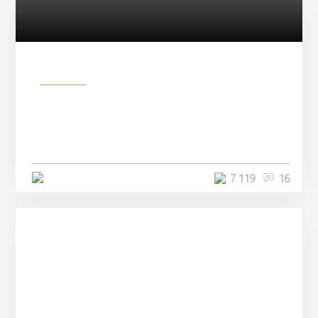
Разное
Парни нашли в лесу
заброшенный вагон и решили
остаться там на ...
4 минуты
7 119
16