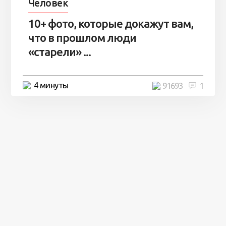
Человек
10+ фото, которые докажут вам,
что в прошлом люди
«старели» ...
4 минуты
91693
1