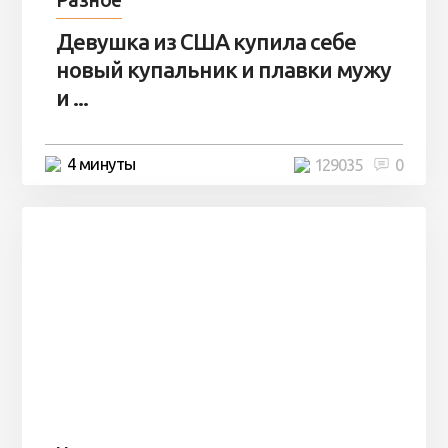
Разное
Девушка из США купила себе
новый купальник и плавки мужу
и ...
4 минуты
129035
0