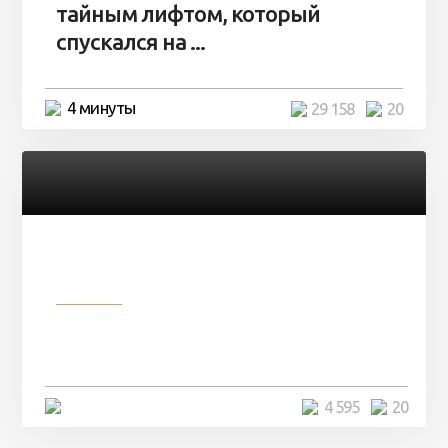
тайным лифтом, который
спускался на ...
4 минуты
29 158
20
Разное
Девушка показала свои фото, но
никто так и не смог угадать ...
4 минуты
4 595
20