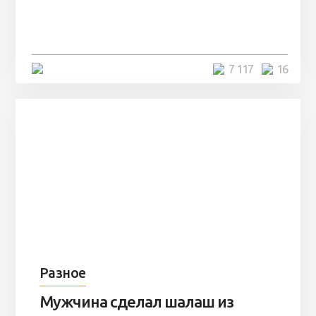
заброшенный вагон и решили
остаться там на ...
4 минуты
7 117
16
Разное
Мужчина сделал шалаш из