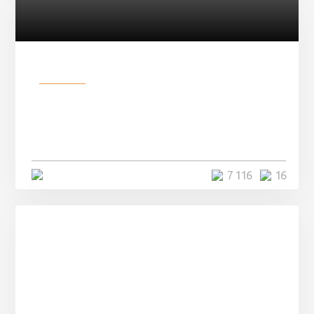
Разное
Парни нашли в лесу
заброшенный вагон и решили
остаться там на ...
4 минуты
7 116
16