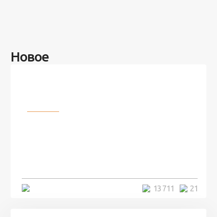
Новое
Разное
100 лет назад на этом острове
посреди моря забыли 100
человек и вернулись туда спустя
7 лет
5 минут
13 711
21