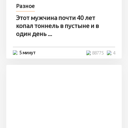
Разное
Этот мужчина почти 40 лет
копал тоннель в пустыне и в
один день ...
5 минут
88775
4