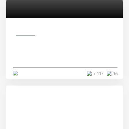
Разное
Парни нашли в лесу
заброшенный вагон и решили
остаться там на ...
4 минуты
7 117
16