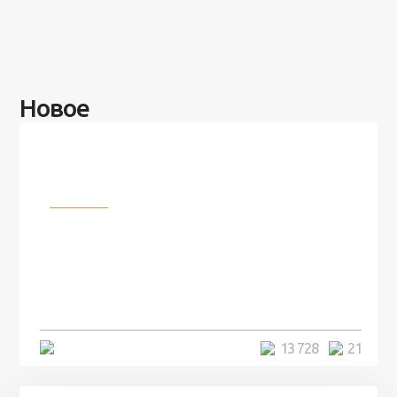
Новое
Разное
100 лет назад на этом острове
посреди моря забыли 100
человек и вернулись туда спустя
7 лет
5 минут
13 728
21