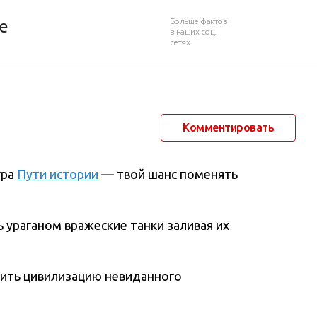
Больше фактов
е
в наших соц.
сетях
21 июня 2013 в 09:10
4 405
0
Комментировать
гра
Пути истории
— твой шанс поменять
 ураганом вражеские танки заливая их
оить цивилизацию невиданного