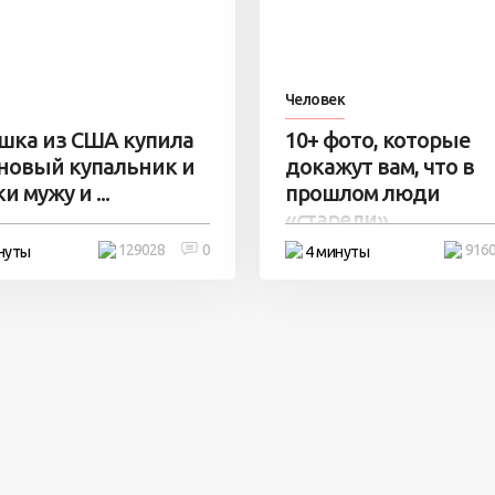
Человек
шка из США купила
10+ фото, которые
 новый купальник и
докажут вам, что в
и мужу и ...
прошлом люди
«старели» ...
129028
0
916
нуты
4 минуты