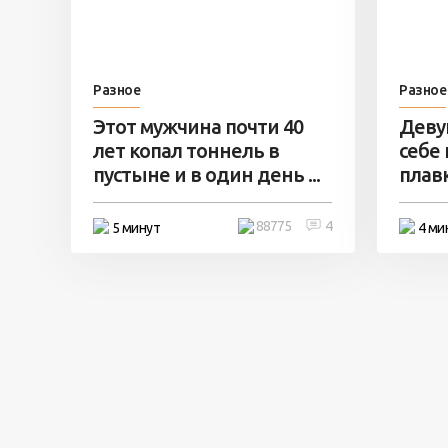
Разное
Разное
Этот мужчина почти 40
Деву
лет копал тоннель в
себе
пустыне и в один день ...
плавк
88775
4
5 минут
4 ми