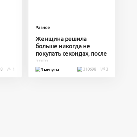
Разное
Женщина решила
больше никогда не
покупать секондах, после
того ...
08
1
310698
3
3 минуты