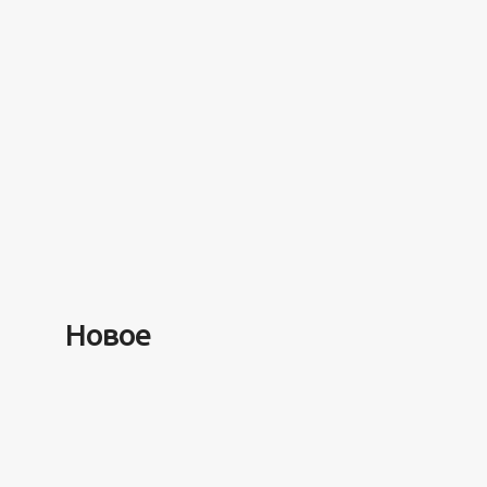
Разное
100 лет назад на этом остро
моря забыли 100 человек и 
туда спустя 7 лет
Новое
5 минут