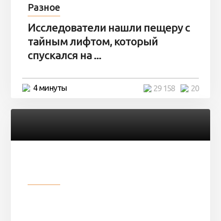
Разное
Исследователи нашли пещеру с
тайным лифтом, который
спускался на ...
4 минуты
29 158
20
Разное
Девушка показала свои фото, но
никто так и не смог угадать ...