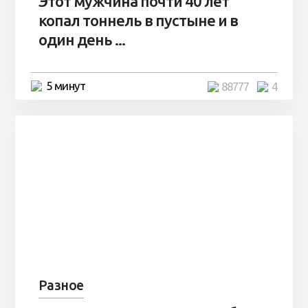
Этот мужчина почти 40 лет
копал тоннель в пустыне и в
один день ...
5 минут
88777
4
Разное