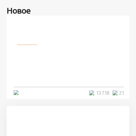
Новое
Разное
100 лет назад на этом острове
посреди моря забыли 100
человек и вернулись туда спустя
7 лет
5 минут
13 718
21