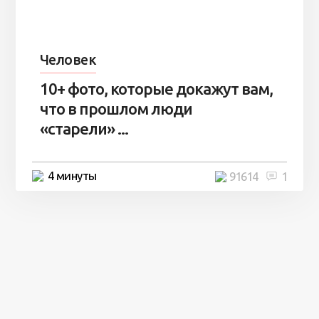
Человек
10+ фото, которые докажут вам,
что в прошлом люди
«старели» ...
4 минуты
91614
1