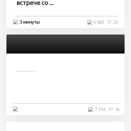
встрече со ...
3 минуты
6 569
22
Разное
Парни нашли в лесу
заброшенный вагон и решили
остаться там на ...
4 минуты
7 114
16