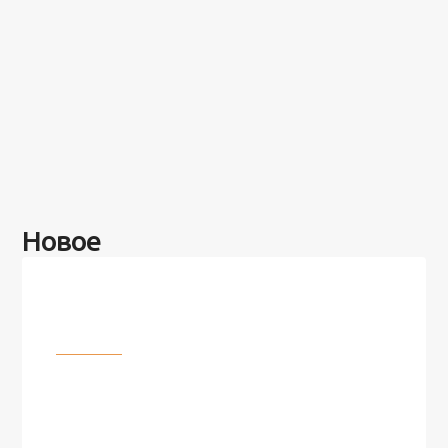
Новое
Разное
100 лет назад на этом острове
посреди моря забыли 100
человек и вернулись туда спустя