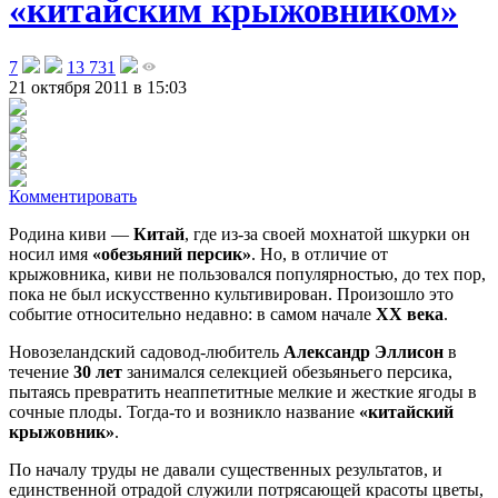
«китайским крыжовником»
7
13 731
21 октября 2011 в 15:03
Комментировать
Родина киви —
Китай
, где из-за своей мохнатой шкурки он
носил имя
«обезьяний персик»
. Но, в отличие от
крыжовника, киви не пользовался популярностью, до тех пор,
пока не был искусственно культивирован. Произошло это
событие относительно недавно: в самом начале
ХХ века
.
Новозеландский садовод-любитель
Александр Эллисон
в
течение
30 лет
занимался селекцией обезьяньего персика,
пытаясь превратить неаппетитные мелкие и жесткие ягоды в
сочные плоды. Тогда-то и возникло название
«китайский
крыжовник»
.
По началу труды не давали существенных результатов, и
единственной отрадой служили потрясающей красоты цветы,