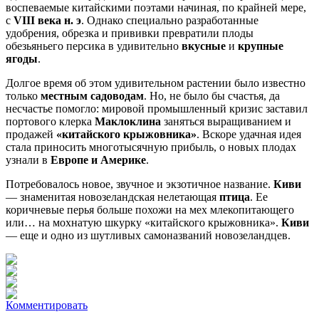
воспеваемые китайскими поэтами начиная, по крайней мере,
с
VIII века н. э
. Однако специально разработанные
удобрения, обрезка и прививки превратили плоды
обезьяньего персика в удивительно
вкусные
и
крупные
ягоды
.
Долгое время об этом удивительном растении было известно
только
местным садоводам
. Но, не было бы счастья, да
несчастье помогло: мировой промышленный кризис заставил
портового клерка
Маклоклина
заняться выращиванием и
продажей
«китайского крыжовника»
. Вскоре удачная идея
стала приносить многотысячную прибыль, о новых плодах
узнали в
Европе и Америке
.
Потребовалось новое, звучное и экзотичное название.
Киви
— знаменитая новозеландская нелетающая
птица
. Ее
коричневые перья больше похожи на мех млекопитающего
или… на мохнатую шкурку «китайского крыжовника».
Киви
— еще и одно из шутливых самоназваний новозеландцев.
Комментировать