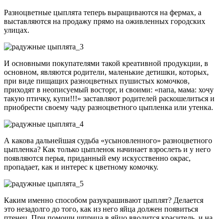
Разноцветные цыплята теперь выращиваются на фермах, а
выставляются на продажу прямо на оживленных городских
улицах.
И основными покупателями такой креативной продукции, в
основном, являются родители, маленькие детишки, которых,
при виде пищащих разноцветных пушистых комочков,
приходят в неописуемый восторг, и своими: «папа, мама: хочу
такую птичку, купи!!!» заставляют родителей раскошелиться и
приобрести своему чаду разноцветного цыпленка или утенка.
А какова дальнейшая судьба «усыновленного» разноцветного
цыпленка? Как только цыпленок начинает взрослеть и у него
появляются перья, приданный ему искусственно окрас,
пропадает, как и интерес к цветному комочку.
Каким именно способом разукрашивают цыплят? Делается
это незадолго до того, как из него яйца должен появиться
птенец. При помощи шприца в яйцо вводится краситель, и на