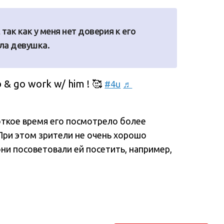
 так как у меня нет доверия к его
ла девушка.
b & go work w/ him ! 🥰
#4u
♬
роткое время его посмотрело более
При этом зрители не очень хорошо
они посоветовали ей посетить, например,