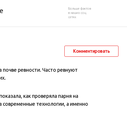
елефон с камерой
Больше фактов
е
в наших соц.
сетях
29 декабря 2021 в 11:30
1 440
0
Комментировать
а почве ревности. Часто ревнуют
их.
оказала, как проверяла парня на
ла современные технологии, а именно