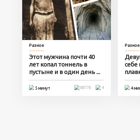
Разное
Разное
Этот мужчина почти 40
Деву
лет копал тоннель в
себе
пустыне и в один день ...
плавк
88776
4
5 минут
4 ми