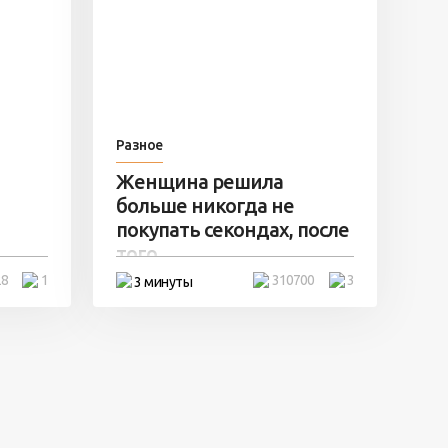
Разное
Женщина решила
больше никогда не
покупать секондах, после
того ...
28
1
310700
3
3 минуты