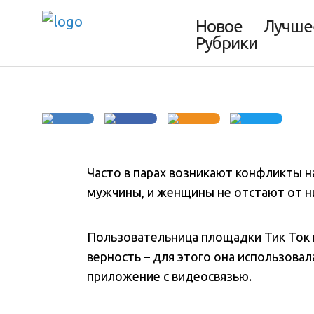
нужен только т
Новое
Лучше
Рубрики
5 минут
Часто в парах возникают конфликты н
мужчины, и женщины не отстают от н
Пользовательница площадки Тик Ток п
верность – для этого она использова
приложение с видеосвязью.