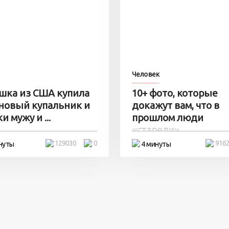
Человек
шка из США купила
10+ фото, которые
 новый купальник и
докажут вам, что в
и мужу и ...
прошлом люди
«старели» ...
129030
0
916
нуты
4 минуты