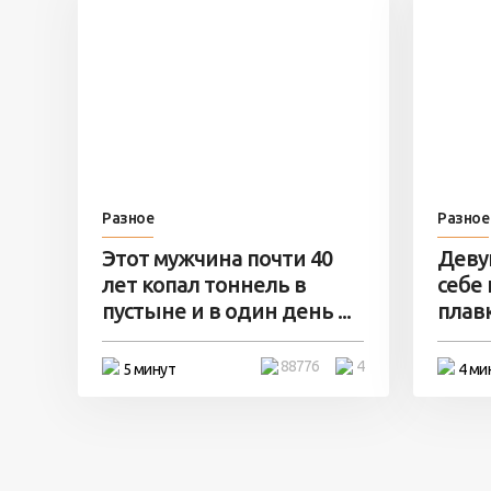
Разное
Разное
Этот мужчина почти 40
Деву
лет копал тоннель в
себе
пустыне и в один день ...
плавк
88776
4
5 минут
4 ми