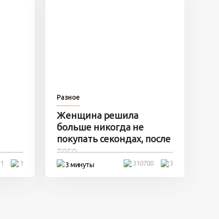
Разное
Женщина решила
больше никогда не
покупать секондах, после
того ...
31
1
310700
3
3 минуты