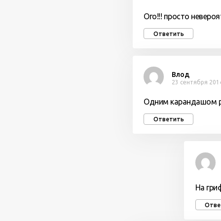
Ого!!! просто невероя
Ответить
Влод
23 сентября 2014
Одним карандашом ра
Ответить
На гри
Отве