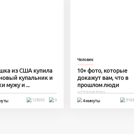
Человек
шка из США купила
10+ фото, которые
 новый купальник и
докажут вам, что в
и мужу и ...
прошлом люди
«старели» ...
129030
0
916
нуты
4 минуты