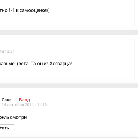
тно!! -1 к самооценке:(
 в 12:54
зные цвета. Та он из Хогварца!
Сакс
Влод
24 сентября 2014 в 14:30
фель смотри
тить