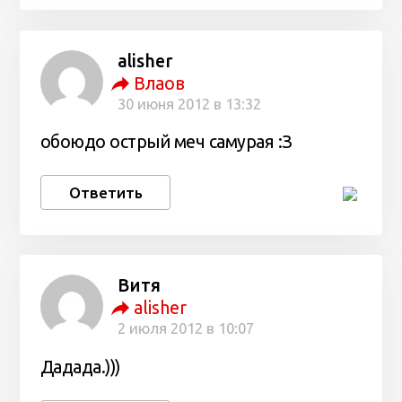
alisher
Влаов
30 июня 2012 в 13:32
обоюдо острый меч самурая :З
Ответить
Витя
alisher
2 июля 2012 в 10:07
Дадада.)))