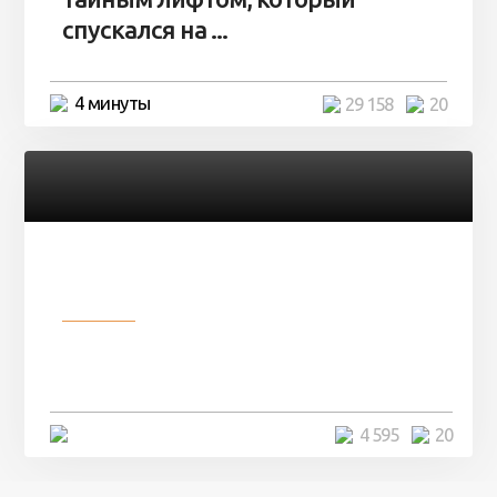
спускался на ...
4 минуты
29 158
20
Разное
Девушка показала свои фото, но
никто так и не смог угадать ...
4 минуты
4 595
20