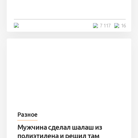
заброшенный вагон и решили
остаться там на ...
4 минуты
7 117
16
Разное
Мужчина сделал шалаш из
полиэтилена и решил там