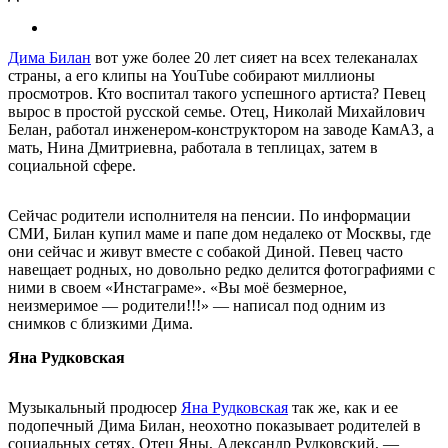
Дима Билан
вот уже более 20 лет сияет на всех телеканалах
страны, а его клипы на YouTube собирают миллионы
просмотров. Кто воспитал такого успешного артиста? Певец
вырос в простой русской семье. Отец, Николай Михайлович
Белан, работал инженером-конструктором на заводе КамАЗ, а
мать, Нина Дмитриевна, работала в теплицах, затем в
социальной сфере.
Сейчас родители исполнителя на пенсии. По информации
СМИ, Билан купил маме и папе дом недалеко от Москвы, где
они сейчас и живут вместе с собакой Диной. Певец часто
навещает родных, но довольно редко делится фотографиями с
ними в своем «Инстаграме». «Вы моё безмерное,
неизмеримое — родители!!!» — написал под одним из
снимков с близкими Дима.
Яна Рудковская
Музыкальный продюсер
Яна Рудковская
так же, как и ее
подопечный Дима Билан, неохотно показывает родителей в
социальных сетях. Отец Яны, Александр Рудковский, —