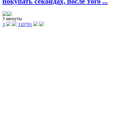
покупать секондах, после того ...
3 минуты
3
310701