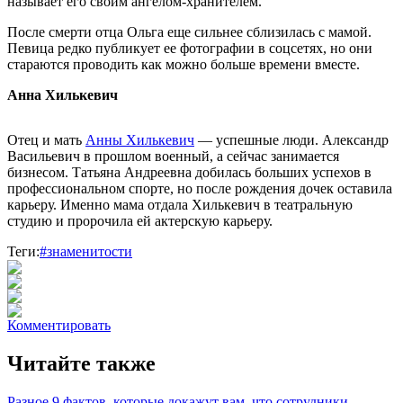
называет его своим ангелом-хранителем.
После смерти отца Ольга еще сильнее сблизилась с мамой.
Певица редко публикует ее фотографии в соцсетях, но они
стараются проводить как можно больше времени вместе.
Анна Хилькевич
Отец и мать
Анны Хилькевич
— успешные люди. Александр
Васильевич в прошлом военный, а сейчас занимается
бизнесом. Татьяна Андреевна добилась больших успехов в
профессиональном спорте, но после рождения дочек оставила
карьеру. Именно мама отдала Хилькевич в театральную
студию и пророчила ей актерскую карьеру.
Теги:
#знаменитости
Комментировать
Читайте также
Разное
9 фактов, которые докажут вам, что сотрудники