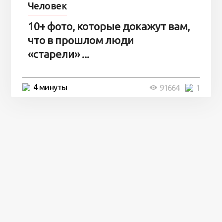
Человек
10+ фото, которые докажут вам,
что в прошлом люди
«старели» ...
4 минуты
91664
1