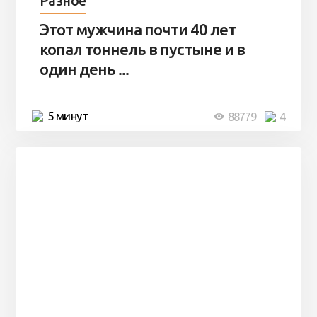
Разное
Этот мужчина почти 40 лет
копал тоннель в пустыне и в
один день ...
5 минут
88779
4