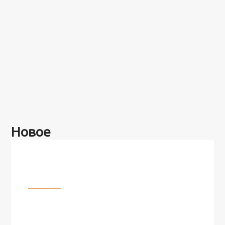
Новое
Разное
100 лет назад на этом острове
посреди моря забыли 100