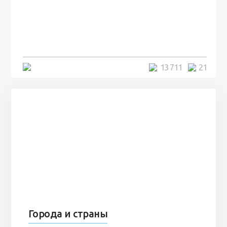
посреди моря забыли 100
человек и вернулись туда спустя
7 лет
5 минут
13 711
21
Города и страны