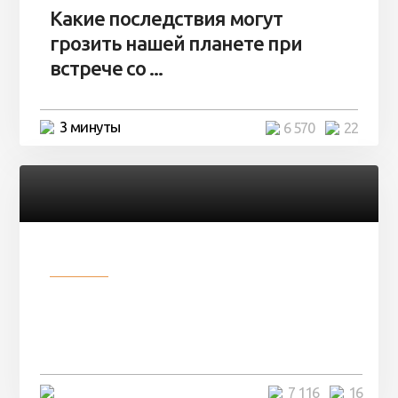
Какие последствия могут
грозить нашей планете при
встрече со ...
3 минуты
6 570
22
Разное
Парни нашли в лесу
заброшенный вагон и решили
остаться там на ...
4 минуты
7 116
16