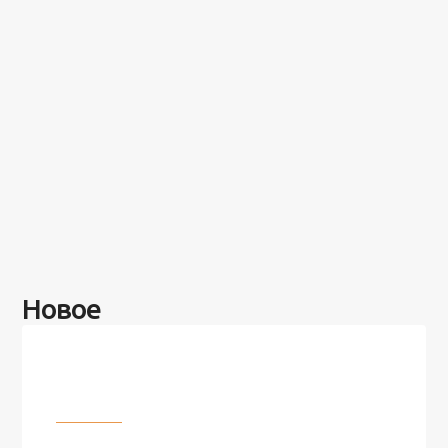
Новое
Разное
100 лет назад на этом острове