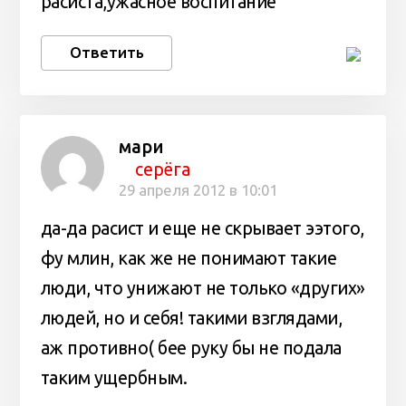
расиста,ужасное воспитание
Ответить
мари
серёга
29 апреля 2012 в 10:01
да-да расист и еще не скрывает ээтого,
фу млин, как же не понимают такие
люди, что унижают не только «других»
людей, но и себя! такими взглядами,
аж противно( бее руку бы не подала
таким ущербным.