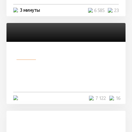
3 минуты
6 585
23
Разное
Парни нашли в лесу
заброшенный вагон и решили
остаться там на ...
4 минуты
7 122
16