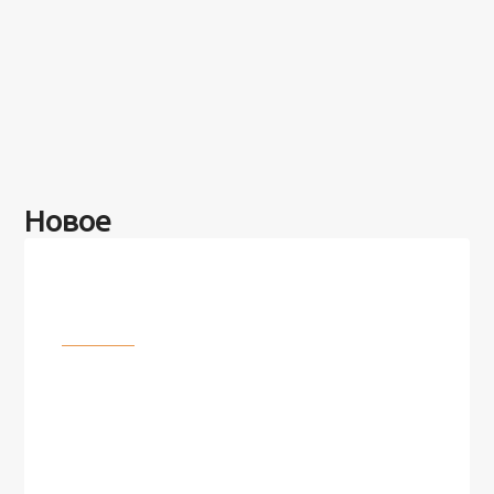
Новое
Разное
100 лет назад на этом острове
посреди моря забыли 100
человек и вернулись туда спустя
7 лет