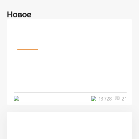
Новое
Разное
100 лет назад на этом острове
посреди моря забыли 100
человек и вернулись туда спустя
7 лет
5 минут
13 728
21