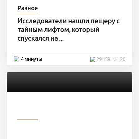
Разное
Исследователи нашли пещеру с
тайным лифтом, который
спускался на ...
4 минуты
29 159
20
Разное
Девушка показала свои фото, но
никто так и не смог угадать ...