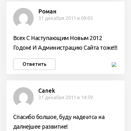
Роман
31 декабря 2011 в 09:05
Всех С Наступающим Новым 2012
Годом! И Администрацию Сайта тоже!!!
Ответить
Canek
31 декабря 2011 в 14:59
Спасибо болғшое, буду надеәтсә на
далғнејшее развитие!