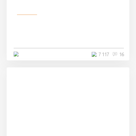
Разное
Парни нашли в лесу
заброшенный вагон и решили
остаться там на ...
4 минуты
7 117
16