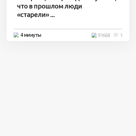
что в прошлом люди
«старели» ...
4 минуты
91668
1