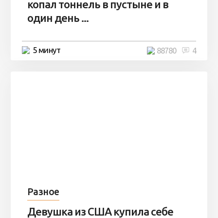
копал тоннель в пустыне и в
один день ...
5 минут
88780
4
Разное
Девушка из США купила себе