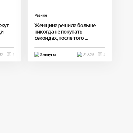
Разное
ажут
Женщина решила больше
ди
никогда не покупать
секондах, после того ...
19
1
310698
3
3 минуты