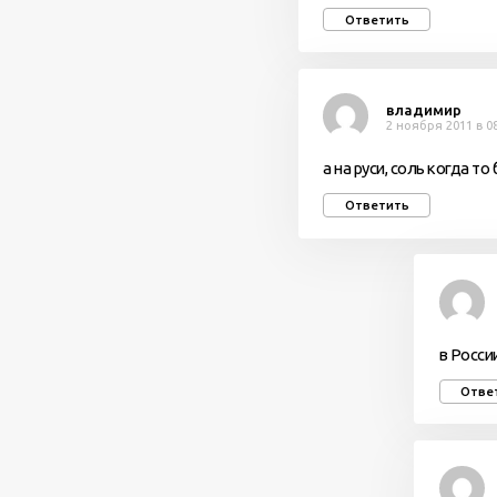
Ответить
владимир
2 ноября 2011 в 0
а на руси, соль когда то
Ответить
в Росси
Отве