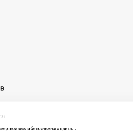
ев
7:21
к мертвой земли белоснежного цвета…