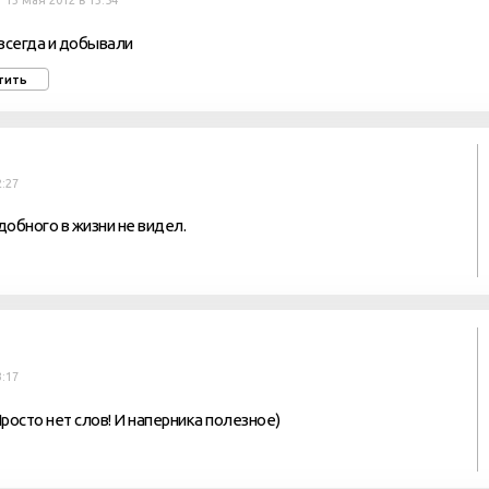
13 мая 2012 в 13:54
всегда и добывали
тить
2:27
обного в жизни не видел.
3:17
росто нет слов! И наперника полезное)