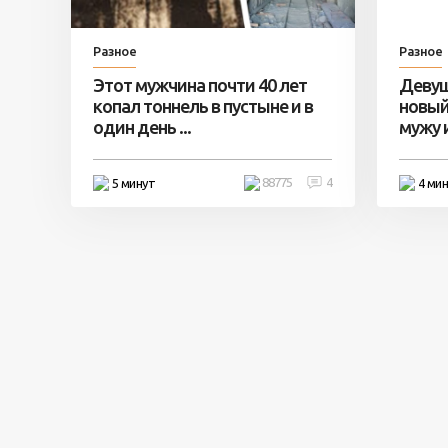
Разное
Разное
Этот мужчина почти 40 лет
Девуш
копал тоннель в пустыне и в
новый
один день ...
мужу и 
88775
4
5 минут
4 ми