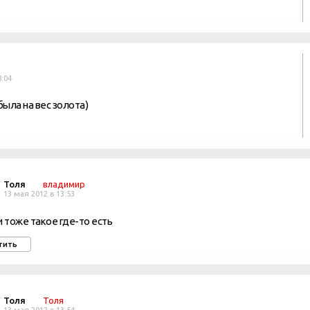
8:04
 была на вес золота)
Толя
владимир
13 мая 2012 в 13:53
и тоже такое где-то есть
тить
Толя
Толя