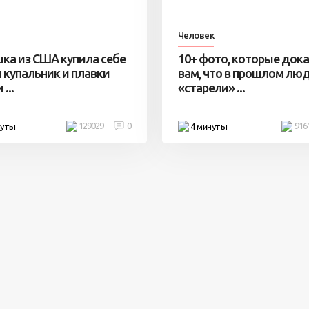
Человек
ка из США купила себе
10+ фото, которые док
 купальник и плавки
вам, что в прошлом лю
...
«старели» ...
129029
0
916
нуты
4 минуты