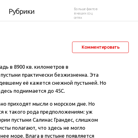
ны
Больше фактов
Рубрики
в наших соц.
сетях
2 ноября 2011 в 00:12
4 933
13
Комментировать
дь в 8900 кв. километров в
 пустыни практически безжизненна. Эта
девшему её кажется снежной пустыней. Но
здесь поднимается до 45С.
ьно приходят мысли о морском дне. Но
ся к такого рода предположениям: уж
ории пустыни Салинас Грандес, слишком
сты полагают, что здесь не могло
нее море. Влага в пустыне появляется