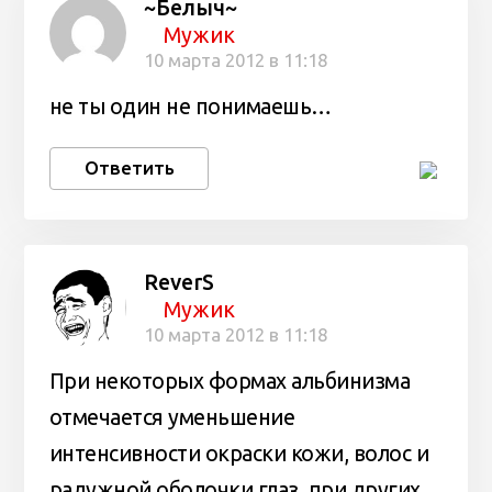
~Белыч~
Мужик
10 марта 2012 в 11:18
не ты один не понимаешь…
Ответить
ReverS
Мужик
10 марта 2012 в 11:18
При некоторых формах альбинизма
отмечается уменьшение
интенсивности окраски кожи, волос и
радужной оболочки глаз, при других