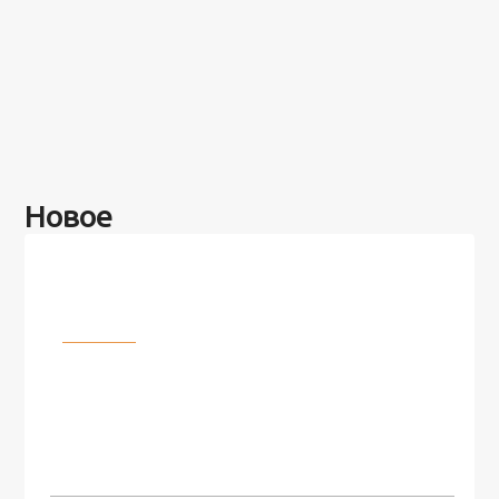
Новое
Разное
100 лет назад на этом острове
посреди моря забыли 100
человек и вернулись туда спустя
7 лет