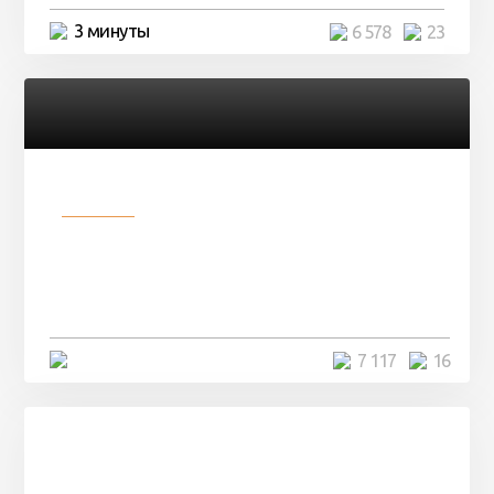
3 минуты
6 578
23
Разное
Парни нашли в лесу
заброшенный вагон и решили
остаться там на ...
4 минуты
7 117
16