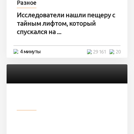
Разное
Исследователи нашли пещеру с
тайным лифтом, который
спускался на ...
4 минуты
29 161
20
Разное
Девушка показала свои фото, но
никто так и не смог угадать ...