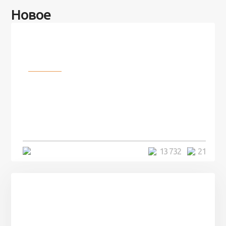
Новое
Разное
100 лет назад на этом острове
посреди моря забыли 100
человек и вернулись туда спустя
7 лет
5 минут
13 732
21