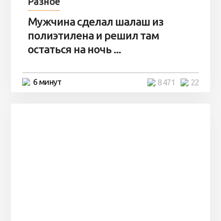
Разное
Мужчина сделал шалаш из
полиэтилена и решил там
остаться на ночь ...
6 минут
8 471
22