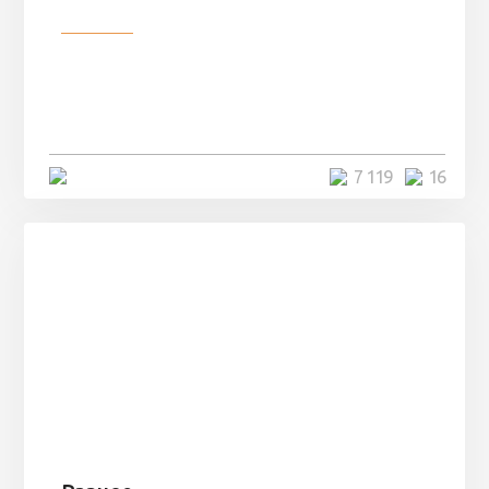
Разное
Парни нашли в лесу
заброшенный вагон и решили
остаться там на ...
4 минуты
7 119
16