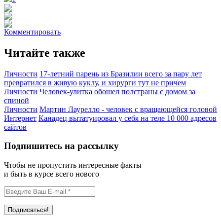
Комментировать
Читайте также
Личности
17-летний парень из Бразилии всего за пару лет
превратился в живую куклу, и хирурги тут не причем
Личности
Человек-улитка обошел полстраны с домом за
спиной
Личности
Мартин Лаурелло - человек с вращающейся головой
Интернет
Канадец вытатуировал у себя на теле 10 000 адресов
сайтов
Подпишитесь на рассылку
Чтобы не пропустить интересные факты
и быть в курсе всего нового