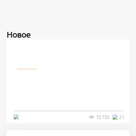
Новое
Разное
100 лет назад на этом острове
посреди моря забыли 100
человек и вернулись туда спустя
7 лет
5 минут
13 733
21