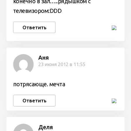
конечно в зал…..рядышком с
телевизором:DDD
Ответить
Аня
23 июня 2012 в 11:55
потрясающе. мечта
Ответить
Деля