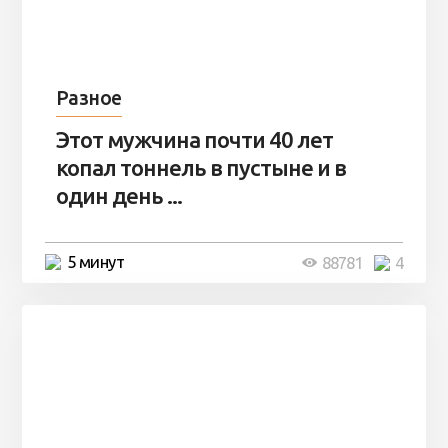
Разное
Этот мужчина почти 40 лет
копал тоннель в пустыне и в
один день ...
5 минут
88781
4