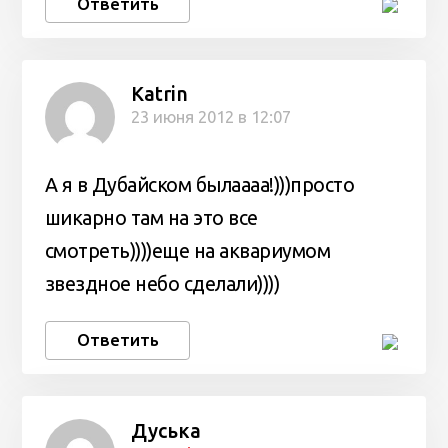
Ответить
Katrin
23 июня 2012 в 12:07
А я в Дубайском былаааа!)))просто
шикарно там на это все
смотреть))))еще на аквариумом
звездное небо сделали))))
Ответить
Дуська