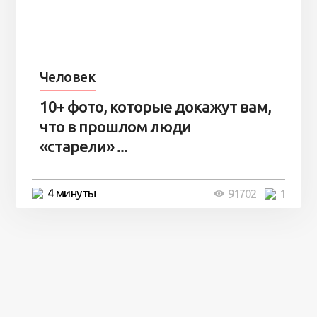
Человек
10+ фото, которые докажут вам,
что в прошлом люди
«старели» ...
4 минуты
91702
1