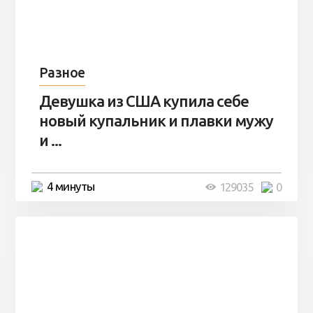
Разное
Девушка из США купила себе
новый купальник и плавки мужу
и ...
4 минуты
129035
0