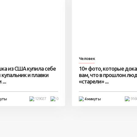
Человек
ка из США купила себе
10+ фото, которые док
 купальник и плавки
вам, что в прошлом лю
...
«старели» ...
129027
0
916
нуты
4 минуты