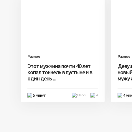
Разное
Разное
Этот мужчина почти 40 лет
Девуш
копал тоннель в пустыне и в
новый
один день ...
мужу и 
88775
4
5 минут
4 ми