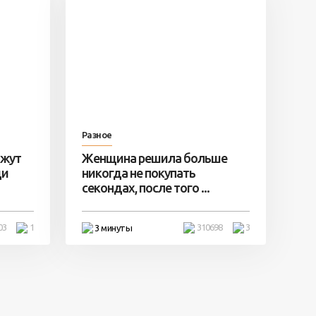
Разное
ажут
Женщина решила больше
ди
никогда не покупать
секондах, после того ...
03
1
310698
3
3 минуты