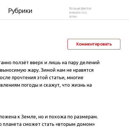
й
Больше фактов
Рубрики
в наших соц.
сетях
30 августа 2013 в 11:23
97 074
60
Комментировать
анно ползёт вверх и лишь на пару делений
невыносимую жару
. Зимой нам не нравятся
после прочтения этой статьи, многие
влениям погоды и скажут, что жизнь на
ложена к Земле, но и похожа по размерам.
то планета сможет стать «вторым домом»