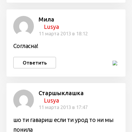
Мила
Lusya
11 марта 2013 в 18:12
Согласна!
Ответить
Старшыклашка
Lusya
11 марта 2013 в 17:47
шо ти гавариш если ти урод то ни мы
понила