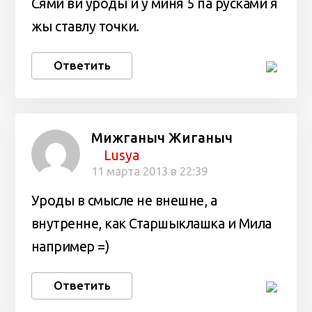
Сями ви уроды и у миня 5 па русками я
жы ставлу точки.
Ответить
Мижганыч Жиганыч
Lusya
11 марта 2013 в 22:39
Уроды в смысле не внешне, а
внутренне, как Старшыклашка и Мила
например =)
Ответить