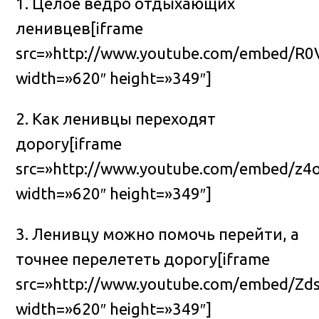
1. Целое ведро отдыхающих
ленивцев[iframe
src=»http://www.youtube.com/embed/R
width=»620″ height=»349″]
2. Как ленивцы переходят
дорогу[iframe
src=»http://www.youtube.com/embed/z
width=»620″ height=»349″]
3. Ленивцу можно помочь перейти, а
точнее перелететь дорогу[iframe
src=»http://www.youtube.com/embed/Zd
width=»620″ height=»349″]