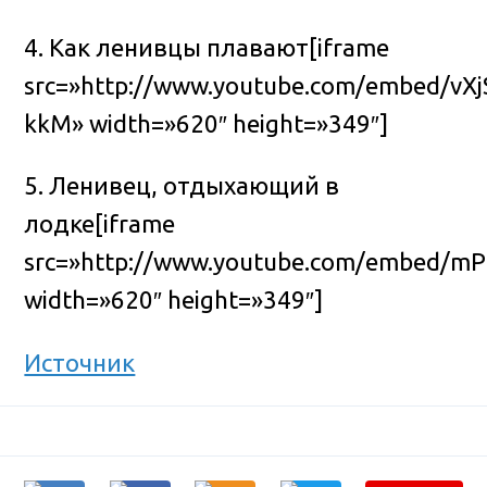
4. Как ленивцы плавают[iframe
src=»http://www.youtube.com/embed/vXj
kkM» width=»620″ height=»349″]
5. Ленивец, отдыхающий в
лодке[iframe
src=»http://www.youtube.com/embed/m
width=»620″ height=»349″]
Источник