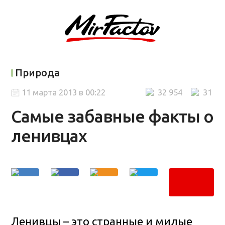
Природа
11 марта 2013 в 00:22
32 954
31
Самые забавные факты о
ленивцах
Ленивцы – это странные и милые