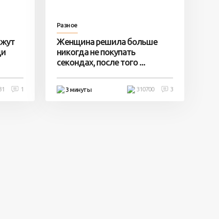
Разное
ажут
Женщина решила больше
ди
никогда не покупать
секондах, после того ...
31
1
310700
3
3 минуты