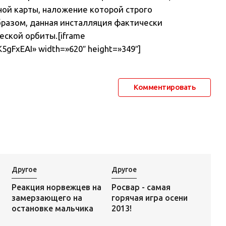
ной карты, наложение которой строго
разом, данная инсталляция фактически
еской орбиты.[iframe
5gFxEAI» width=»620″ height=»349″]
Комментировать
Другое
Другое
Росвар - самая
Реакция норвежцев на
горячая игра осени
замерзающего на
2013!
остановке мальчика