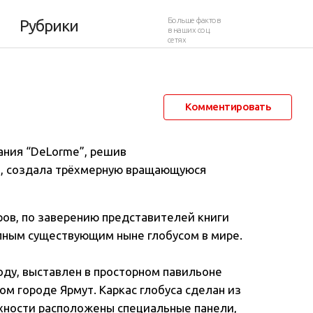
лобус в мире
Больше фактов
Рубрики
в наших соц.
сетях
26 февраля 2013 в 00:01
26 648
9
Комментировать
ания “DeLorme”, решив
, создала трёхмерную вращающуюся
ров, по заверению представителей книги
упным существующим ныне глобусом в мире.
году, выставлен в просторном павильоне
м городе Ярмут. Каркас глобуса сделан из
рхности расположены специальные панели,