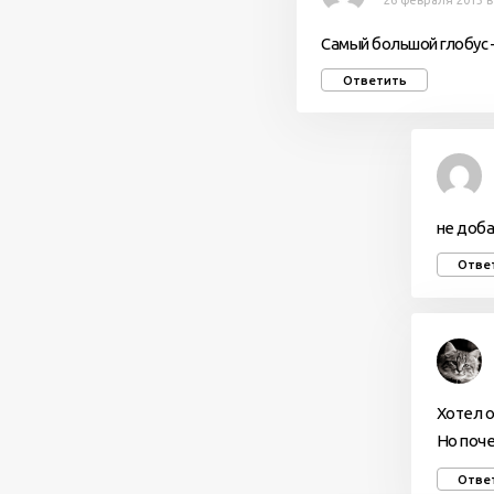
26 февраля 2013 в
Самый большой глобус 
Ответить
не доба
Отве
Хотел об
Но поче
Отве