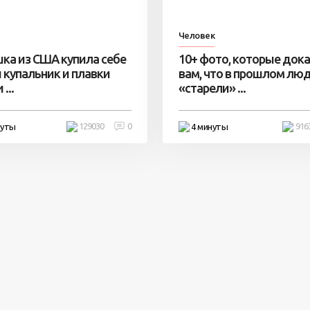
Человек
ка из США купила себе
10+ фото, которые док
 купальник и плавки
вам, что в прошлом лю
...
«старели» ...
129030
0
916
нуты
4 минуты