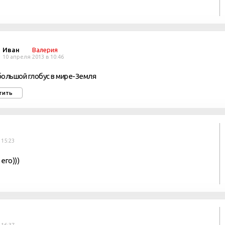
Иван
Валерия
10 апреля 2013 в 10:46
ольшой глобус в мире-Земля
тить
 15:23
его)))