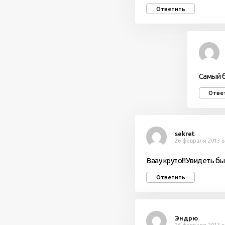
Ответить
Самый б
Отве
sekret
26 февраля 2013 в
Ваау круто!!!Увидеть бы 
Ответить
Эндрю