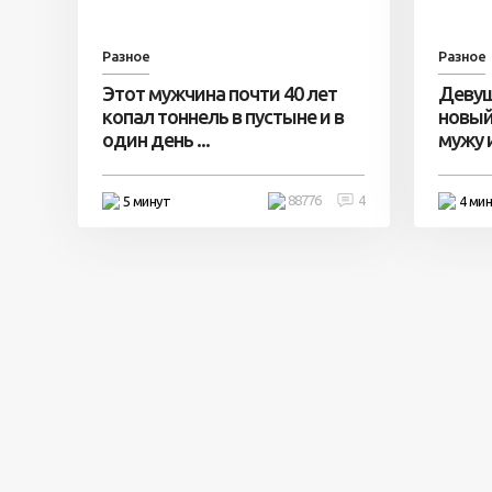
Разное
Разное
Этот мужчина почти 40 лет
Девуш
копал тоннель в пустыне и в
новый
один день ...
мужу и 
88776
4
5 минут
4 ми