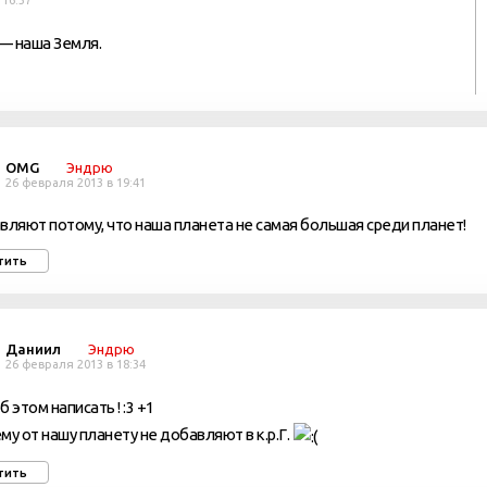
 16:37
— наша Земля.
OMG
Эндрю
26 февраля 2013 в 19:41
вляют потому, что наша планета не самая большая среди планет!
тить
Даниил
Эндрю
26 февраля 2013 в 18:34
 этом написать ! :3 +1
му от нашу планету не добавляют в к.р.Г.
тить