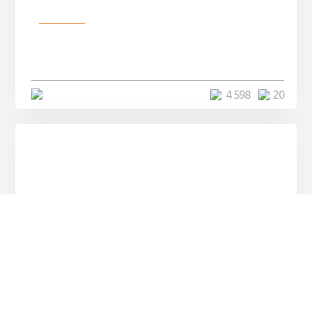
Разное
Девушка показала свои фото, но
никто так и не смог угадать ...
4 минуты
4 598
20
Разное