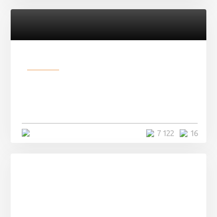
Разное
Парни нашли в лесу
заброшенный вагон и решили
остаться там на ...
4 минуты
7 122
16