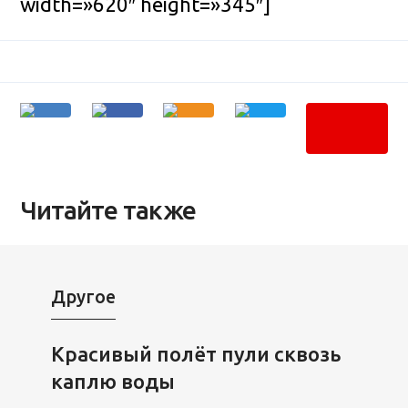
width=»620″ height=»345″]
Читайте также
Другое
Красивый полёт пули сквозь
каплю воды