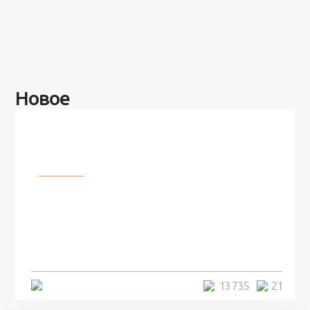
Новое
Разное
100 лет назад на этом острове
посреди моря забыли 100
человек и вернулись туда спустя
7 лет
5 минут
13 735
21