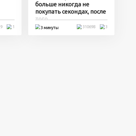
больше никогда не
покупать секондах, после
того ...
19
1
310698
3
3 минуты