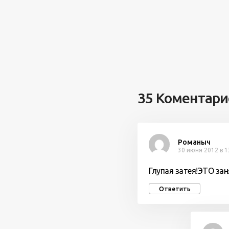
35 Коментари
Романыч
30 июня 2012 в 1
Глупая затея!ЭТО зан
Ответить