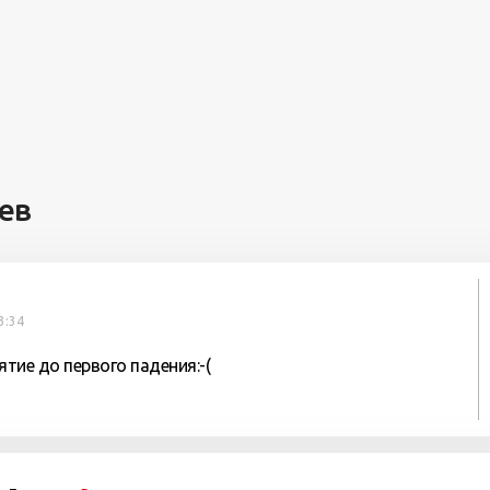
ев
3:34
ятие до первого падения:-(