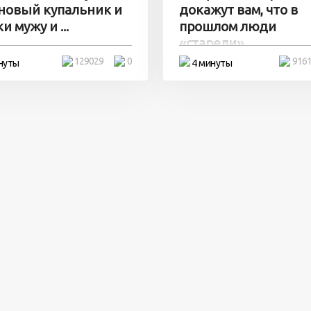
 новый купальник и
докажут вам, что в
и мужу и ...
прошлом люди
«старели» ...
129029
0
916
нуты
4 минуты