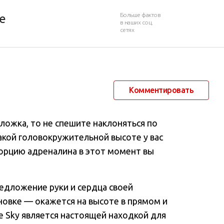
Больше фактов
е
в наших соц.
сетях
30 июня 2012 в 13:28
19 734
35
Комментировать
а ложка, то не спешите наклоняться по
такой головокружительной высоте у вас
 порцию адреналина в этот момент вы
редложение руки и сердца своей
новке — окажется на высоте в прямом и
he Sky является настоящей находкой для