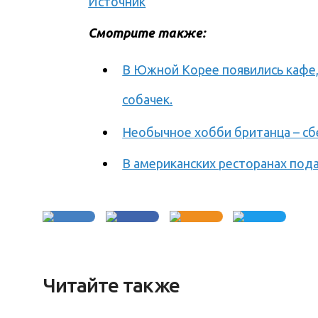
Источник
Смотрите также:
В Южной Корее появились кафе,
собачек.
Необычное хобби британца – сбе
В американских ресторанах под
Читайте также