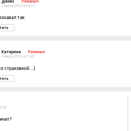
Денис
Романыч
5 июля 2012 в 00:15
 похавал так
тить
Катерина
Романыч
4 июля 2012 в 11:07
со страховкой…)
тить
3:42
пичит?