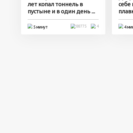
лет копал тоннель в
себе
пустыне и в один день ...
плавк
88775
4
5 минут
4 ми