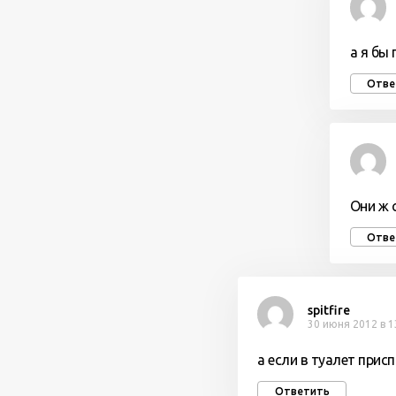
а я бы
Отве
Они ж 
Отве
spitfire
30 июня 2012 в 1
а если в туалет прис
Ответить