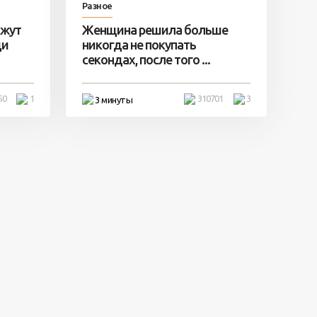
Разное
ажут
Женщина решила больше
ди
никогда не покупать
секондах, после того ...
50
1
310701
3
3 минуты