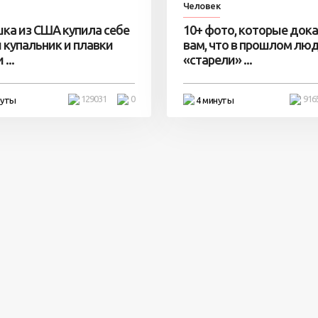
Человек
ка из США купила себе
10+ фото, которые док
 купальник и плавки
вам, что в прошлом лю
...
«старели» ...
129031
0
916
нуты
4 минуты