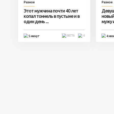
Разное
Разное
Этот мужчина почти 40 лет
Девуш
копал тоннель в пустыне и в
новый
один день ...
мужу и 
88776
4
5 минут
4 ми