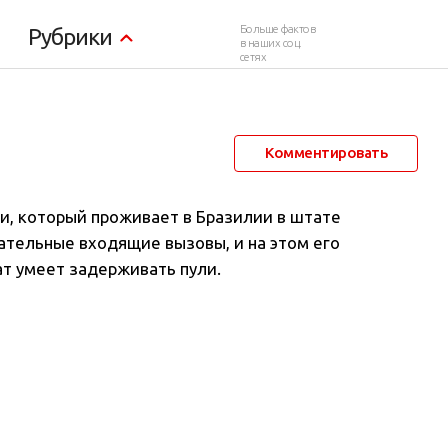
Больше фактов
Рубрики
в наших соц.
сетях
15 октября 2021 в 20:43
581
0
Комментировать
и, который проживает в Бразилии в штате
ательные входящие вызовы, и на этом его
ат умеет задерживать пули.