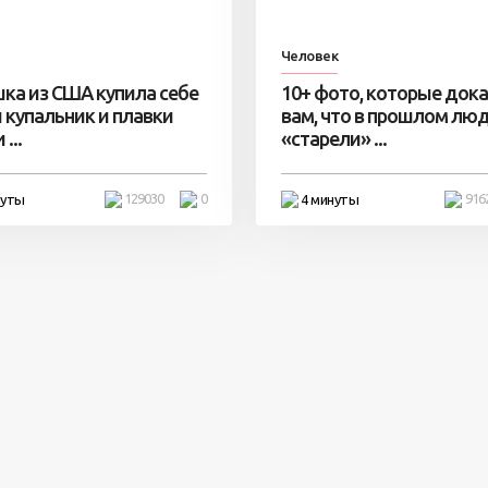
Человек
ка из США купила себе
10+ фото, которые док
 купальник и плавки
вам, что в прошлом лю
...
«старели» ...
129030
0
916
нуты
4 минуты