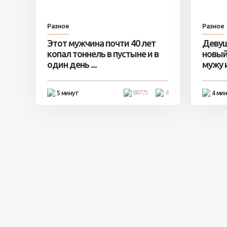
Разное
Разное
Этот мужчина почти 40 лет
Девуш
копал тоннель в пустыне и в
новый
один день ...
мужу и 
88775
4
5 минут
4 ми