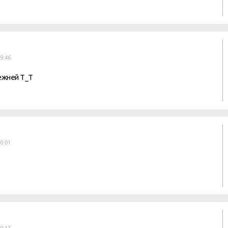
19:46
режней Т_Т
20:01