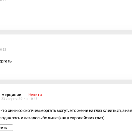
20:17
20:33
оргать
мерцание
Никита
23 августа 2014 в 10:48
то они и со скотчем моргать могут. это же не на глаз клеиться, а на
поднялось и казалось больше (как у европейских глаз)
тить