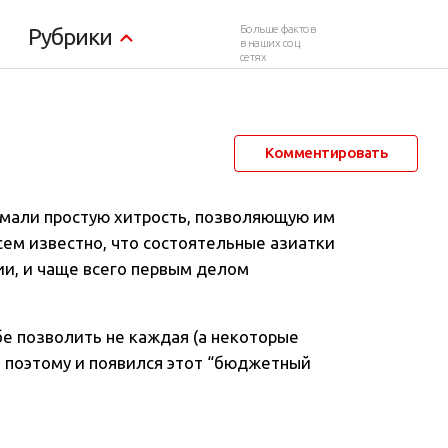
ек
Больше фактов
Рубрики
в наших соц.
сетях
17 августа 2014 в 16:25
89 577
25
Комментировать
умали простую хитрость, позволяющую им
Всем известно, что состоятельные азиатки
ии, и чаще всего первым делом
е позволить не каждая (а некоторые
, поэтому и появился этот “бюджетный