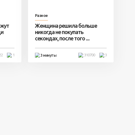
Разное
ажут
Женщина решила больше
ди
никогда не покупать
секондах, после того ...
22
1
310700
3
3 минуты